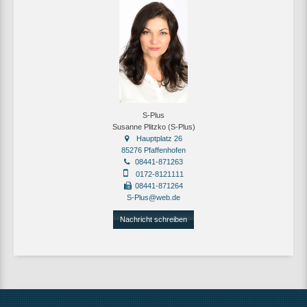
S-Plus
Susanne Plitzko (S-Plus)
Hauptplatz 26
85276 Pfaffenhofen
08441-871263
0172-8121111
08441-871264
S-Plus@web.de
Nachricht schreiben