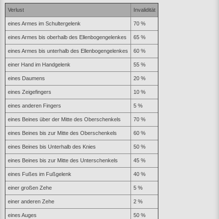
Verlust
Invalidität
eines Armes im Schultergelenk
70 %
eines Armes bis oberhalb des Ellenbogengelenkes
65 %
eines Armes bis unterhalb des Ellenbogengelenkes
60 %
einer Hand im Handgelenk
55 %
eines Daumens
20 %
eines Zeigefingers
10 %
eines anderen Fingers
5 %
eines Beines über der Mitte des Oberschenkels
70 %
eines Beines bis zur Mitte des Oberschenkels
60 %
eines Beines bis Unterhalb des Knies
50 %
eines Beines bis zur Mitte des Unterschenkels
45 %
eines Fußes im Fußgelenk
40 %
einer großen Zehe
5 %
einer anderen Zehe
2 %
eines Auges
50 %