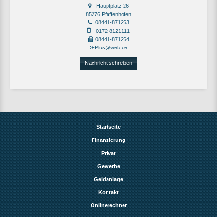
Hauptplatz 26
85276 Pfaffenhofen
08441-871263
0172-8121111
08441-871264
S-Plus@web.de
Nachricht schreiben
Startseite
Finanzierung
Privat
Gewerbe
Geldanlage
Kontakt
Onlinerechner