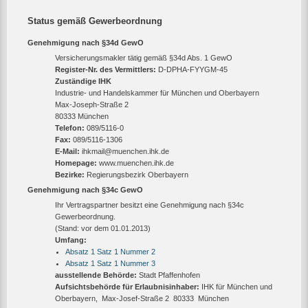
Status gemäß Gewerbeordnung
Genehmigung nach §34d GewO
Versicherungsmakler tätig gemäß §34d Abs. 1 GewO
Register-Nr. des Vermittlers:
D-DPHA-FYYGM-45
Zuständige IHK
Industrie- und Handelskammer für München und Oberbayern
Max-Joseph-Straße 2
‎80333 München
Telefon:
089/5116-0
Fax:
089/5116-1306
E-Mail:
ihkmail@muenchen.ihk.de
Homepage:
www.muenchen.ihk.de
Bezirke:
Regierungsbezirk Oberbayern
Genehmigung nach §34c GewO
Ihr Vertragspartner besitzt eine Genehmigung nach §34c
Gewerbeordnung.
(Stand: vor dem 01.01.2013)
Umfang:
Absatz 1 Satz 1 Nummer 2
Absatz 1 Satz 1 Nummer 3
ausstellende Behörde:
Stadt Pfaffenhofen
Aufsichtsbehörde für Erlaubnisinhaber:
IHK für München und
Oberbayern, Max-Josef-Straße 2 80333 München