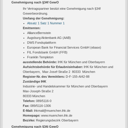
Genehmigung nach §34f GewO
Ihr Vertragspartner besitzt eine Genehmigung nach §34f
Gewerbeordnung.
Umfang der Genehmigung:
Absatz 1 Satz 1 Nummer 1
Emittenten:
AllianceBernstein
Augsburg Aktienbank AG (AAB)
DWS Fondsplattform
European Bank for Financial Services GmbH (ebase)
FIL Fondsbank GmbH (FFB)
Franklin Templeton
ausstellende Behörde:
IHK für München und Oberbayern
Aufsichtsbehörde für Erlaubnisinhaber:
IHK für München und
Oberbayern, Max-Josef-Straße 2 80333 München
Register-Nr. des Vermittlers:
D-F-155-AI42-88
Zuständige IHK
Industrie- und Handelskammer für München und Oberbayern
Max-Joseph-Straße 2
‎80333 München
Telefon:
089/5116-0
Fax:
089/5116-1306
E-Mail:
ihkmail@muenchen.ihk.de
Homepage:
www.muenchen.ihk.de
Bezirke:
Regierungsbezirk Oberbayern
Genehmigung nach §34i GewO