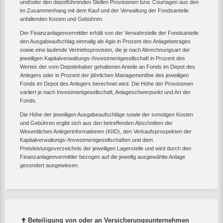
und/oder den depotführenden Stellen Provisionen bzw. Courtagen aus den
im Zusammenhang mit dem Kauf und der Verwaltung der Fondsanteile
anfallenden Kosten und Gebühren.
Der Finanzanlagenvermittler erhält von der Verwahrstelle der Fondsanteile
den Ausgabeaufschlag einmalig als Agio in Prozent des Anlagebetrages
sowie eine laufende Vertriebsprovision, die je nach Abrechnungsart der
jeweiligen Kapitalverwaltungs-/Investmentgesellschaft in Prozent des
Wertes der vom Depotinhaber gehaltenen Anteile an Fonds im Depot des
Anlegers oder in Prozent der jährlichen Managementfee des jeweiligen
Fonds im Depot des Anlegers berechnet wird. Die Höhe der Provisionen
variiert je nach Investmentgesellschaft, Anlageschwerpunkt und Art der
Fonds.
Die Höhe der jeweiligen Ausgabeaufschläge sowie der sonstigen Kosten
und Gebühren ergibt sich aus den betreffenden Abschnitten der
Wesentlichen Anlegerinformationen (KIID), den Verkaufsprospekten der
Kapitalverwaltungs-/Investmentgesellschaften und dem
Preisleistungsverzeichnis der jeweiligen Lagerstelle und wird durch den
Finanzanlagenvermittler bezogen auf die jeweilig ausgewählte Anlage
gesondert ausgewiesen.
Beteiligung von oder an Versicherungsunternehmen