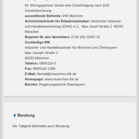
Ihr Vertragspartner besitzt eine Genehmigung nach §34i
Gewerbeordnung.
ausstellende Behörde:
IHK München
Aufsichtsbehörde für Erlaubnisinhaber:
Deutscher Industrie-
und Handelskammertag (DIHK) e.V., Max-Josef-Straße 2 80333
München
Register-Nr. des Vermittlers:
D-W-155-1DR2-15
Zuständige IHK
Industrie- und Handelskammer für München und Oberbayern
Max-Joseph-Straße 2
‎80333 München
Telefon:
089/5116-0
Fax:
089/5116-1306
E-Mail:
ihkmail@muenchen.ihk.de
Homepage:
www.muenchen.ihk.de
Bezirke:
Regierungsbezirk Oberbayern
Beratung
Die Tätigkeit beinhaltet auch Beratung.