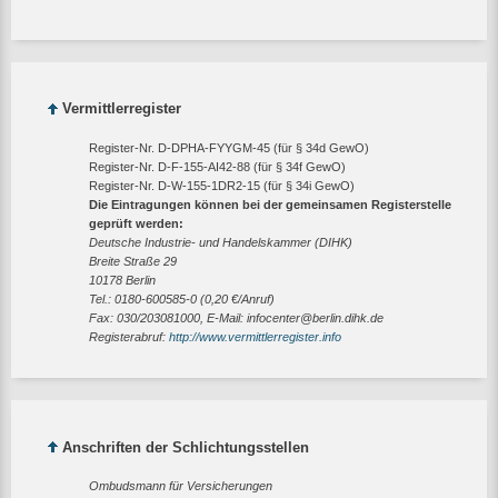
Vermittlerregister
Register-Nr. D-DPHA-FYYGM-45 (für § 34d GewO)
Register-Nr. D-F-155-AI42-88 (für § 34f GewO)
Register-Nr. D-W-155-1DR2-15 (für § 34i GewO)
Die Eintragungen können bei der gemeinsamen Registerstelle
geprüft werden:
Deutsche Industrie- und Handelskammer (DIHK)
Breite Straße 29
10178 Berlin
Tel.: 0180-600585-0 (0,20 €/Anruf)
Fax: 030/203081000, E-Mail: infocenter@berlin.dihk.de
Registerabruf:
http://www.vermittlerregister.info
Anschriften der Schlichtungsstellen
Ombudsmann für Versicherungen