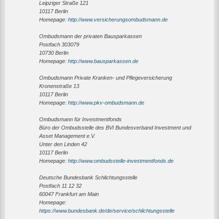
Leipziger Straße 121
10117 Berlin
Homepage:
http://www.versicherungsombudsmann.de
Ombudsmann der privaten Bausparkassen
Postfach 303079
10730 Berlin
Homepage:
http://www.bausparkassen.de
Ombudsmann Private Kranken- und Pflegeversicherung
Kronenstraße 13
10117 Berlin
Homepage:
http://www.pkv-ombudsmann.de
Ombudsmann für Investmentfonds
Büro der Ombudsstelle des BVI Bundesverband Investment und
Asset Management e.V.
Unter den Linden 42
10117 Berlin
Homepage:
http://www.ombudsstelle-investmentfonds.de
Deutsche Bundesbank Schlichtungsstelle
Postfach 11 12 32
60047 Frankfurt am Main
Homepage:
https://www.bundesbank.de/de/service/schlichtungsstelle