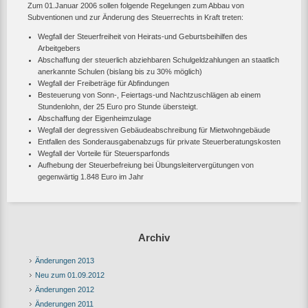
Zum 01.Januar 2006 sollen folgende Regelungen zum Abbau von
Subventionen und zur Änderung des Steuerrechts in Kraft treten:
Wegfall der Steuerfreiheit von Heirats-und Geburtsbeihilfen des
Arbeitgebers
Abschaffung der steuerlich abziehbaren Schulgeldzahlungen an staatlich
anerkannte Schulen (bislang bis zu 30% möglich)
Wegfall der Freibeträge für Abfindungen
Besteuerung von Sonn-, Feiertags-und Nachtzuschlägen ab einem
Stundenlohn, der 25 Euro pro Stunde übersteigt.
Abschaffung der Eigenheimzulage
Wegfall der degressiven Gebäudeabschreibung für Mietwohngebäude
Entfallen des Sonderausgabenabzugs für private Steuerberatungskosten
Wegfall der Vorteile für Steuersparfonds
Aufhebung der Steuerbefreiung bei Übungsleitervergütungen von
gegenwärtig 1.848 Euro im Jahr
Archiv
Änderungen 2013
Neu zum 01.09.2012
Änderungen 2012
Änderungen 2011