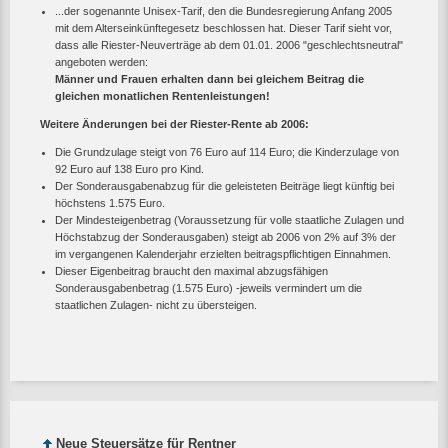
...der sogenannte Unisex-Tarif, den die Bundesregierung Anfang 2005
mit dem Alterseinkünftegesetz beschlossen hat. Dieser Tarif sieht vor,
dass alle Riester-Neuverträge ab dem 01.01. 2006 "geschlechtsneutral"
angeboten werden:
Männer und Frauen erhalten dann bei gleichem Beitrag die
gleichen monatlichen Rentenleistungen!
Weitere Änderungen bei der Riester-Rente ab 2006:
Die Grundzulage steigt von 76 Euro auf 114 Euro; die Kinderzulage von
92 Euro auf 138 Euro pro Kind.
Der Sonderausgabenabzug für die geleisteten Beiträge liegt künftig bei
höchstens 1.575 Euro.
Der Mindesteigenbetrag (Voraussetzung für volle staatliche Zulagen und
Höchstabzug der Sonderausgaben) steigt ab 2006 von 2% auf 3% der
im vergangenen Kalenderjahr erzielten beitragspflichtigen Einnahmen.
Dieser Eigenbeitrag braucht den maximal abzugsfähigen
Sonderausgabenbetrag (1.575 Euro) -jeweils vermindert um die
staatlichen Zulagen- nicht zu übersteigen.
Neue Steuersätze für Rentner