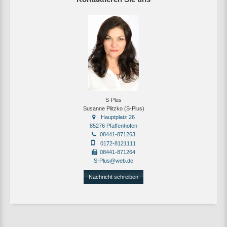
S-Plus
Susanne Plitzko (S-Plus)
Hauptplatz 26
85276 Pfaffenhofen
08441-871263
0172-8121111
08441-871264
S-Plus@web.de
Nachricht schreiben