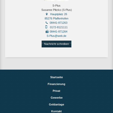
S-Plus
Susanne Plitzko (S-Plus)
Hauptplatz 26
85276 Pfaffenhofen
08441-871263
0172-8121111
08441-871264
S-Plus@web.de
Nachricht schreiben
Startseite
Finanzierung
Privat
Gewerbe
Geldanlage
Kontakt