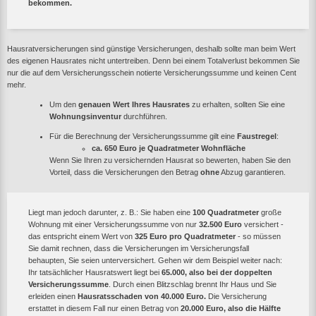
bekommen.
Hausratversicherungen sind günstige Versicherungen, deshalb sollte man beim Wert
des eigenen Hausrates nicht untertreiben. Denn bei einem Totalverlust bekommen Sie
nur die auf dem Versicherungsschein notierte Versicherungssumme und keinen Cent
mehr.
Um den
genauen Wert Ihres Hausrates
zu erhalten, sollten Sie eine
Wohnungsinventur
durchführen.
Für die Berechnung der Versicherungssumme gilt eine
Faustregel
:
ca. 650 Euro je Quadratmeter Wohnfläche
Wenn Sie Ihren zu versichernden Hausrat so bewerten, haben Sie den
Vorteil, dass die Versicherungen den Betrag
ohne
Abzug garantieren.
Liegt man jedoch darunter, z. B.: Sie haben eine
100 Quadratmeter
große
Wohnung mit einer Versicherungssumme von nur
32.500 Euro
versichert -
das entspricht einem Wert von
325 Euro pro Quadratmeter
- so müssen
Sie damit rechnen, dass die Versicherungen im Versicherungsfall
behaupten, Sie seien unterversichert. Gehen wir dem Beispiel weiter nach:
Ihr tatsächlicher Hausratswert liegt bei
65.000, also bei der doppelten
Versicherungssumme
. Durch einen Blitzschlag brennt Ihr Haus und Sie
erleiden einen
Hausratsschaden von 40.000 Euro.
Die Versicherung
erstattet in diesem Fall nur einen Betrag von
20.000 Euro, also die Hälfte