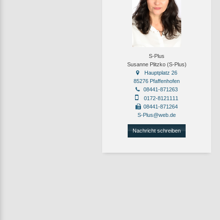
S-Plus
Susanne Plitzko (S-Plus)
Hauptplatz 26
85276 Pfaffenhofen
08441-871263
0172-8121111
08441-871264
S-Plus@web.de
Nachricht schreiben