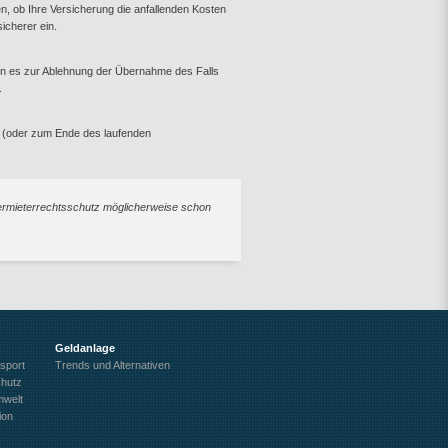
n, ob Ihre Versicherung die anfallenden Kosten
icherer ein.
nn es zur Ablehnung der Übernahme des Falls
.
ng (oder zum Ende des laufenden
Vermieterrechtsschutz möglicherweise schon
Geldanlage
sport
Trends und Alternativen
chutz
welt
ion