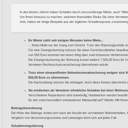
In den letzten Jahren haben Schäden durch unzuverlässige Mieter, auch "M
Um Ihnen bewusst zu machen, welchem finanziellen Risiko Sie ohne Vermiet
sind, haben wir einige Beispiele aus der täglichen Schadenspraxis zusammenge
Ihr Mieter zahlt seit einigen Monaten keine Miete...
... Ihnen bleibt nur der Gang zum Gericht. Trotz des Räumungsurteils w
Für eine Zwangsräumung müssen Sie einen Gerichtsvollzieher beauftrag
von 550 Euro kommen bei einem Weg über zwei Instanzen Verfahrenskos
Die Zwangsräumumng der Wohnung kostet weitere 7.500,00 Euro für Geri
Vermieter-Rechtsschutzversicherung übernehmen würde.
Trotz einer einwandfreien Nebenkostenabrechnung weigert sich Ih
825,00 Euro
zu überweisen.
Die Nachzahlung müssen Sie einklagen. Auch diese Kosten übernimmt 
Sie entdecken als Vermieter erhebliche Schäden bei einer Wohnu
Verschiedene Reparaturen sind notwendig; Handwerker werden beauftr
für den zwischenzeitlich entstandenen Mietausfall auf? Wieder hilft Ihn
Beitragsberechnung
:
Die Höhe des Beitrags richtet sich nach der Anzahl der vermieteten Wohneinheiten, 
Vergleich von Versicherungssumme und Leistungen lohnt sich auf jeden Fall.
Schadensregulierung