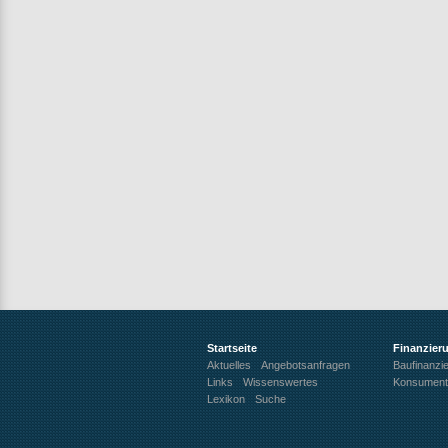
Startseite
Finanzier
Aktuelles
Angebotsanfragen
Baufinanzi
Links
Wissenswertes
Konsument
Lexikon
Suche