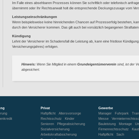
Im Falle eines absehbaren Prozesses können Sie schriftlich oder telefonisch anfrage
übernimmt oder Ihr Rechtsanwalt holt die entsprechende Deckungszusage vom Vers
Leistungseinschränkungen
Wenn beispielsweise keine hinreichenden Chancen auf Prozesserfolg bestehen, ka
durch den Versicherer kommen. Das gilt auch bei vorsätzlich begangenen Straftaten
Kündigung
Lehnt der Versicherer im Schadensfall die Leistung ab, kann eine fristlose Kündigu
Versicherungsjahres) erfolgen.
Hinweis:
Wenn Sie Mitglied in einem
Grundeigentümerverein
sind, ist der 
abgesichert.
ung
Privat
Gewerbe
erung
Haftpflicht
Altersvorsorge
Manager
Fuhrpark
Tran
enkredit
Rechtsschutz
Kinder
Messe
Vermieterrechtss
Senioren
Pflegeabsicherung
Bauleistung
Montage
Um
Sozialversicherung
Firmenrechtsschutz
Kaut
Arbeitskraftabsicherung
Haftpflicht
Sach