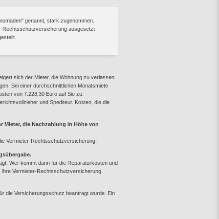
ietnomaden" genannt, stark zugenommen.
er-Rechtsschutzversicherung ausgesetzt
stellt.
eigert sich der Mieter, die Wohnung zu verlassen.
en. Bei einer durchschnittlichen Monatsmiete
ten von 7.228,30 Euro auf Sie zu.
chtsvollzieher und Spediteur. Kosten, die die
r Mieter, die Nachzahlung in Höhe von
die Vermieter-Rechtsschutzversicherung.
ngsübergabe.
agt. Wer kommt dann für die Reparaturkosten und
en Ihre Vermieter-Rechtsschutzversicherung.
für die Versicherungsschutz beantragt wurde. Ein