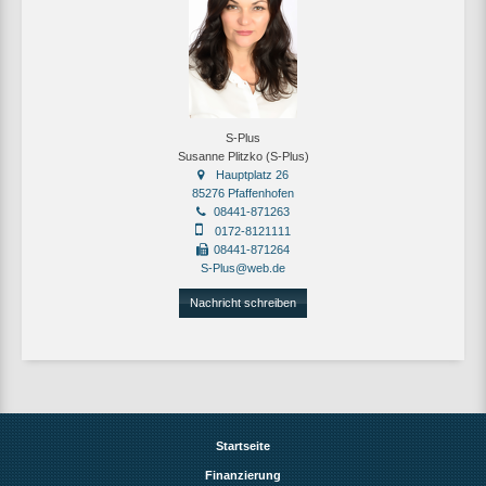
S-Plus
Susanne Plitzko (S-Plus)
Hauptplatz 26
85276 Pfaffenhofen
08441-871263
0172-8121111
08441-871264
S-Plus@web.de
Nachricht schreiben
Startseite
Finanzierung