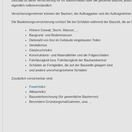
Deshalb ist diese Versicherung für Ihr Bauvorhaben über die gesamte Bauzeit, jedoch
eigentlich selbstverständlich.
Versicherungsnehmer können der Bauherr, der Auftraggeber und der Auftragnehmer
Die Bauleistungsversicherung schützt Sie bei Schäden während der Bauzeit, die an
Höhere Gewalt, Sturm, Wasser, ...
Baugrund- und Bodenmassen
Diebstahl von fest im Gebäude eingebauten Teilen
Vandalismus
Glasbruchrisiko
Konstruktions- und Materialfehler und die Folgeschäden
Fahrlässigkeit bzw. Fahrlässigkeit der Bauhandwerker
Schäden an Fertigteilen, die auf der Baustelle gelagert sind
und andere unvorhergesehene Schäden
Zusätzlich versicherbar sind:
Feuerrisiko
Altbaurisiko
Bauunterbrechnung (für gewerbliche Bauherren)
Besondere Gründungsmaßnahmen, usw. ...