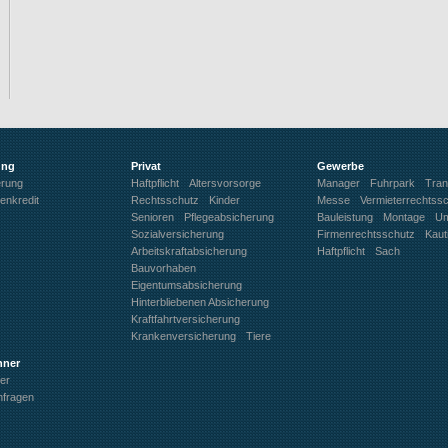
ung
Privat
Gewerbe
erung
Haftpflicht
Altersvorsorge
Manager
Fuhrpark
Tran
enkredit
Rechtsschutz
Kinder
Messe
Vermieterrechtss
Senioren
Pflegeabsicherung
Bauleistung
Montage
Um
Sozialversicherung
Firmenrechtsschutz
Kaut
Arbeitskraftabsicherung
Haftpflicht
Sach
Bauvorhaben
Eigentumsabsicherung
Hinterbliebenen Absicherung
Kraftfahrtversicherung
Krankenversicherung
Tiere
hner
er
nfragen