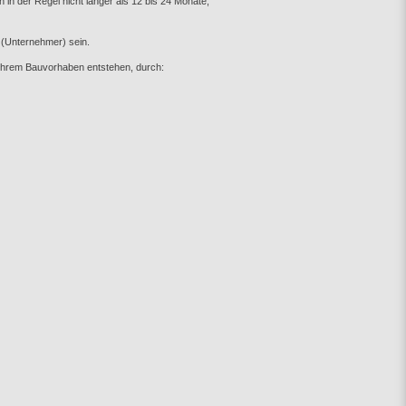
 in der Regel nicht länger als 12 bis 24 Monate,
 (Unternehmer) sein.
 Ihrem Bauvorhaben entstehen, durch: