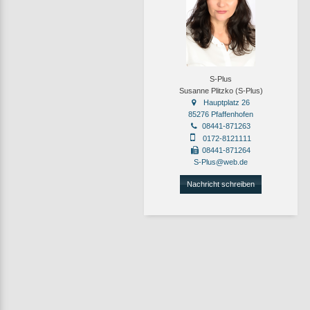
S-Plus
Susanne Plitzko (S-Plus)
Hauptplatz 26
85276 Pfaffenhofen
08441-871263
0172-8121111
08441-871264
S-Plus@web.de
Nachricht schreiben