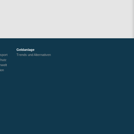
Geldanlage
sport
Trends und Alternativen
chutz
welt
ion