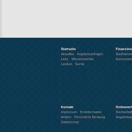
Startseite
Finanzier
Aktuelles
Angebotsanfragen
Baufinanzi
Links
Wissenswertes
Konsument
Lexikon
Suche
Kontakt
Onlinerec
Impressum
Erstinformation
Rechenhelf
Anfahrt
Persönliche Beratung
Angebotsa
Datenschutz