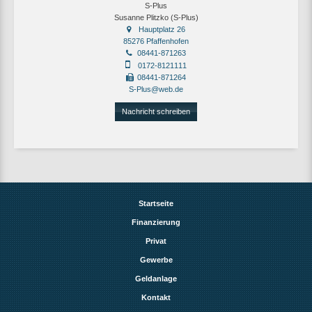
S-Plus
Susanne Plitzko (S-Plus)
Hauptplatz 26
85276 Pfaffenhofen
08441-871263
0172-8121111
08441-871264
S-Plus@web.de
Nachricht schreiben
Startseite
Finanzierung
Privat
Gewerbe
Geldanlage
Kontakt