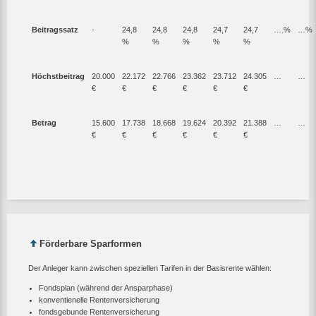
Beitragssatz
-
24,8
24,8
24,8
24,7
24,7
….%
…%
%
%
%
%
%
Höchstbeitrag
20.000
22.172
22.766
23.362
23.712
24.305
…
…
€
€
€
€
€
€
Betrag
15.600
17.738
18.668
19.624
20.392
21.388
…
…
€
€
€
€
€
€
Förderbare Sparformen
Der Anleger kann zwischen speziellen Tarifen in der Basisrente wählen:
Fondsplan (während der Ansparphase)
konventienelle Rentenversicherung
fondsgebunde Rentenversicherung