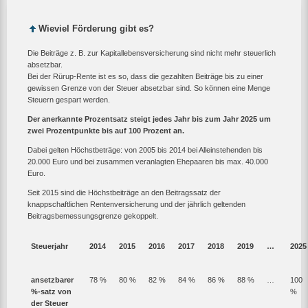
Wieviel Förderung gibt es?
Die Beiträge z. B. zur Kapitallebensversicherung sind nicht mehr steuerlich
absetzbar.
Bei der Rürup-Rente ist es so, dass die gezahlten Beiträge bis zu einer
gewissen Grenze von der Steuer absetzbar sind. So können eine Menge
Steuern gespart werden.
Der anerkannte Prozentsatz steigt jedes Jahr bis zum Jahr 2025 um
zwei Prozentpunkte bis auf 100 Prozent an.
Dabei gelten Höchstbeträge: von 2005 bis 2014 bei Alleinstehenden bis
20.000 Euro und bei zusammen veranlagten Ehepaaren bis max. 40.000
Euro.
Seit 2015 sind die Höchstbeiträge an den Beitragssatz der
knappschaftlichen Rentenversicherung und der jährlich geltenden
Beitragsbemessungsgrenze gekoppelt.
Steuerjahr
2014
2015
2016
2017
2018
2019
…
2025
ansetzbarer
78 %
80 %
82 %
84 %
86 %
88 %
…
100
%-satz von
%
der Steuer