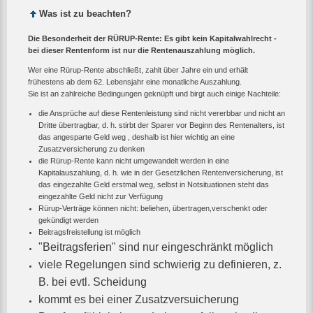
Was ist zu beachten?
Die Besonderheit der RÜRUP-Rente: Es gibt kein Kapitalwahlrecht -
bei dieser Rentenform ist nur die Rentenauszahlung möglich.
Wer eine Rürup-Rente abschließt, zahlt über Jahre ein und erhält
frühestens ab dem 62. Lebensjahr eine monatliche Auszahlung.
Sie ist an zahlreiche Bedingungen geknüpft und birgt auch einige Nachteile:
die Ansprüche auf diese Rentenleistung sind nicht vererbbar und nicht an
Dritte übertragbar, d. h. stirbt der Sparer vor Beginn des Rentenalters, ist
das angesparte Geld weg , deshalb ist hier wichtig an eine
Zusatzversicherung zu denken
die Rürup-Rente kann nicht umgewandelt werden in eine
Kapitalauszahlung, d. h. wie in der Gesetzlichen Rentenversicherung, ist
das eingezahlte Geld erstmal weg, selbst in Notsituationen steht das
eingezahlte Geld nicht zur Verfügung
Rürup-Verträge können nicht: beliehen, übertragen,verschenkt oder
gekündigt werden
Beitragsfreistellung ist möglich
"Beitragsferien" sind nur eingeschränkt möglich
viele Regelungen sind schwierig zu definieren, z.
B. bei evtl. Scheidung
kommt es bei einer Zusatzversuicherung