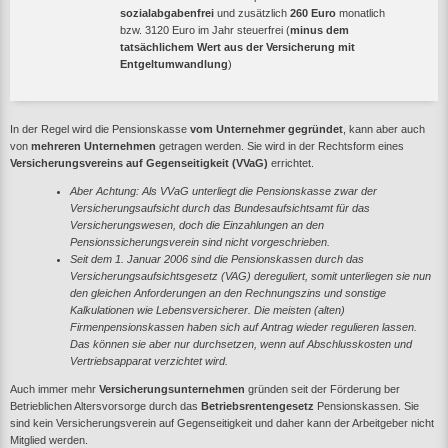
sozialabgabenfrei
und zusätzlich
260 Euro
monatlich
bzw. 3120 Euro im Jahr steuerfrei (
minus dem
tatsächlichem Wert aus der Versicherung mit
Entgeltumwandlung
)
In der Regel wird die Pensionskasse
vom Unternehmer gegründet
, kann aber auch
von
mehreren Unternehmen
getragen werden. Sie wird in der Rechtsform eines
Versicherungsvereins auf Gegenseitigkeit (VVaG)
errichtet.
Aber Achtung: Als VVaG unterliegt die Pensionskasse zwar der
Versicherungsaufsicht durch das Bundesaufsichtsamt für das
Versicherungswesen, doch die Einzahlungen an den
Pensionssicherungsverein sind nicht vorgeschrieben.
Seit dem 1. Januar 2006 sind die Pensionskassen durch das
Versicherungsaufsichtsgesetz (VAG) dereguliert, somit unterliegen sie nun
den gleichen Anforderungen an den Rechnungszins und sonstige
Kalkulationen wie Lebensversicherer. Die meisten (alten)
Firmenpensionskassen haben sich auf Antrag wieder regulieren lassen.
Das können sie aber nur durchsetzen, wenn auf Abschlusskosten und
Vertriebsapparat verzichtet wird.
Auch immer mehr
Versicherungsunternehmen
gründen seit der Förderung ber
Betrieblichen Altersvorsorge durch das
Betriebsrentengesetz
Pensionskassen. Sie
sind kein Versicherungsverein auf Gegenseitigkeit und daher kann der Arbeitgeber nicht
Mitglied werden.