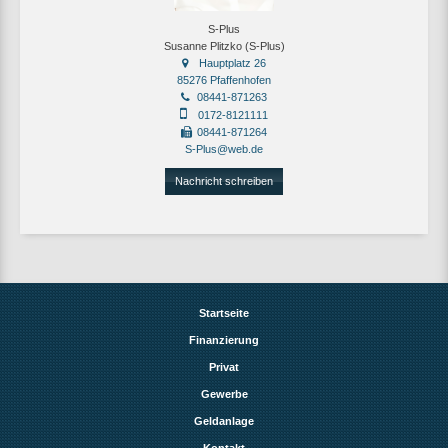
S-Plus
Susanne Plitzko (S-Plus)
Hauptplatz 26
85276 Pfaffenhofen
08441-871263
0172-8121111
08441-871264
S-Plus@web.de
Nachricht schreiben
Startseite
Finanzierung
Privat
Gewerbe
Geldanlage