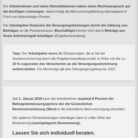
Der
Arbeitnehmer und seine Hinterbliebenen haben einen Rechtsanspruch auf
die künftigen Leistungen
, dabei erfolgt die Altersvorsorgeleistung überwiegend in
Form von lebenslangen Renten.
Der
Arbeitgeber finanziert die Versorgungsleistungen durch die Zahlung von
Beiträgen
an die Pensionskasse.
Beschäftigte
können sich durch
Beiträge aus
ihrem Arbeitsentgelt beteiligen
(Entgeltumwandlung).
Tipp:
Der
Arbeitgeber muss
die Einsparungen, die er bei der
Sozialversicherung durch die Entgeltumwandlung erzielt, in Höhe von bis zu
15 % zugunsten des Versicherten an die Versorgungseinrichtung
weiterzuleiten
. Für Altverträge gilt eine Übergangsregelung bis 2022.
Seit
1. Januar 2019
kann der Arbeitnehmer
maximal 8 Prozent der
Beitragsbemessungsgrenze der der Gesetzlichen
Rentenversicherung (West)
in die betriebliche Altersversorgung einzahlen.
Die späteren Rentenleistungen unterliegen dann in voller Höhe der
Besteuerung
(nachgelagerte Besteuerung).
Lassen Sie sich individuell beraten.