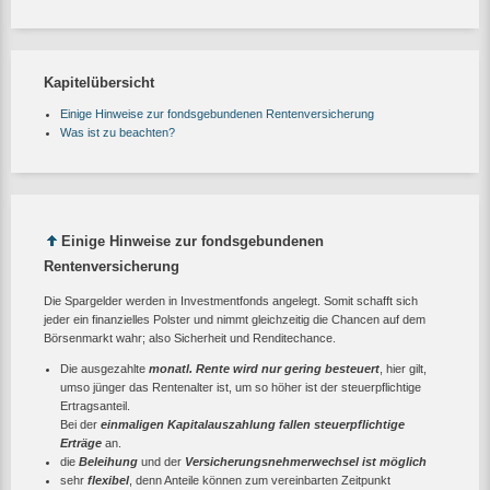
Kapitelübersicht
Einige Hinweise zur fondsgebundenen Rentenversicherung
Was ist zu beachten?
Einige Hinweise zur fondsgebundenen
Rentenversicherung
Die Spargelder werden in Investmentfonds angelegt. Somit schafft sich
jeder ein finanzielles Polster und nimmt gleichzeitig die Chancen auf dem
Börsenmarkt wahr; also Sicherheit und Renditechance.
Die ausgezahlte
monatl. Rente wird nur gering besteuert
, hier gilt,
umso jünger das Rentenalter ist, um so höher ist der steuerpflichtige
Ertragsanteil.
Bei der
einmaligen Kapitalauszahlung fallen steuerpflichtige
Erträge
an.
die
Beleihung
und der
Versicherungsnehmerwechsel ist möglich
sehr
flexibel
, denn Anteile können zum vereinbarten Zeitpunkt