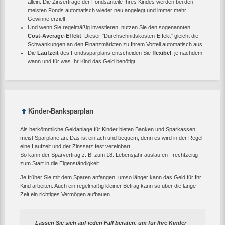
allein. Die Zinserträge der Fondsanteile Ihres Kindes werden bei den
meisten Fonds automatisch wieder neu angelegt und immer mehr
Gewinne erzielt.
Und wenn Sie regelmäßig investieren, nutzen Sie den sogenannten
Cost-Average-Effekt
. Dieser "Durchschnittskosten-Effekt" gleicht die
Schwankungen an den Finanzmärkten zu Ihrem Vorteil automatisch aus.
Die
Laufzeit
des Fondssparplans entscheiden Sie
flexibel
, je nachdem
wann und für was Ihr Kind das Geld benötigt.
Kinder-Banksparplan
Als herkömmliche Geldanlage für Kinder bieten Banken und Sparkassen
meist Sparpläne an. Das ist einfach und bequem, denn es wird in der Regel
eine Laufzeit und der Zinssatz fest vereinbart.
So kann der Sparvertrag z. B. zum 18. Lebensjahr auslaufen - rechtzeitig
zum Start in die Eigenständigkeit.
Je früher Sie mit dem Sparen anfangen, umso länger kann das Geld für Ihr
Kind arbeiten. Auch ein regelmäßig kleiner Betrag kann so über die lange
Zeit ein richtiges Vermögen aufbauen.
Lassen Sie sich auf jeden Fall beraten, um für Ihre Kinder