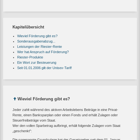
Kapitelübersicht
Wieviel Förderung gibt es?
Sonderausgabenabzug...
Leistungen der Riester-Rente
Wer hat Anspruch auf Förderung?
Riester-Produkte
Ein Wort zur Besteuerung
Seit 01.01.2006 gilt der Unisex-Tarif!
Wieviel Förderung gibt es?
Jeder zahlt während des aktiven Arbeitslebens Beiträge in eine Privat-
Rente, einen Banksparplan oder einen Fonds und erhält Zulagen oder
Steuerfreibeträge vom Staat.
Wer den vollen Sparbetrag aufbringt, erhält folgende Zulagen vom Staat
„geschenkt":
Die sogenannte Grundzulage hat der Gesetzgeber seit dem 01. Januar