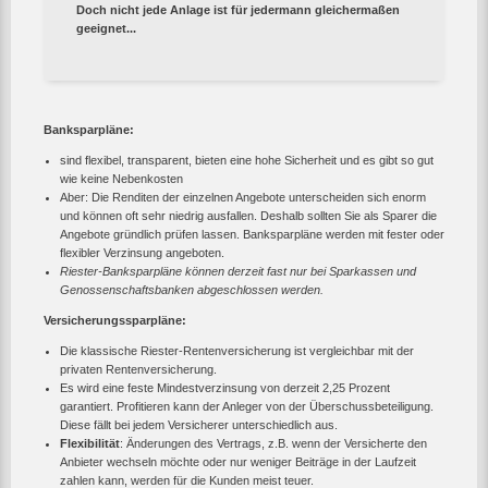
Doch nicht jede Anlage ist für jedermann gleichermaßen
geeignet...
Banksparpläne:
sind flexibel, transparent, bieten eine hohe Sicherheit und es gibt so gut
wie keine Nebenkosten
Aber: Die Renditen der einzelnen Angebote unterscheiden sich enorm
und können oft sehr niedrig ausfallen. Deshalb sollten Sie als Sparer die
Angebote gründlich prüfen lassen. Banksparpläne werden mit fester oder
flexibler Verzinsung angeboten.
Riester-Banksparpläne können derzeit fast nur bei Sparkassen und
Genossenschaftsbanken abgeschlossen werden.
Versicherungssparpläne:
Die klassische Riester-Rentenversicherung ist vergleichbar mit der
privaten Rentenversicherung.
Es wird eine feste Mindestverzinsung von derzeit 2,25 Prozent
garantiert. Profitieren kann der Anleger von der Überschussbeteiligung.
Diese fällt bei jedem Versicherer unterschiedlich aus.
Flexibilität
: Änderungen des Vertrags, z.B. wenn der Versicherte den
Anbieter wechseln möchte oder nur weniger Beiträge in der Laufzeit
zahlen kann, werden für die Kunden meist teuer.