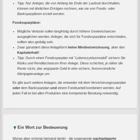
Tipp: Nur Anleger, die von Anfang bis Ende der Laufzeit durchhalten,
können mit ähnlichen Erträgen rechnen, wie sie von Fonds- oder
Banksparplänen erzielt werden.
Fondssparpläne:
Mögliche Verluste sollen langfristig durch höhere Gewinnchancen
ausgeglichen werden. Anleger, die sich für Fondssparpläne entscheiden,
sollten also gedulig sein.
Zwar garantiert diese Anlageform
keine Mindestverzinsung
, aber den
Kapitalerhalt!
Tipp: Durch einen Fondssparplan mit "Lebenszyklusmodell" sichern Sie
Risiko und Renditechancen Ihrer Anlage. Diese schichtet, je näher die
Rente rückt, das angsparte Geld in eine sichere, festverzinsliche
Wertpapieranlage um.
Es gibt auch weitere Anlagen, die entweder mit dem Versicherungssparplan
oder
dem Banksparplan
und
einem Fondsanteil kombiniert werden. Auf
jeden Fall ist bei allen Produkten eine kompetente Beratung notwendig.
Ein Wort zur Besteuerung
Woran aber erstmal niemand denkt - die sogenannte
nachgelagerte