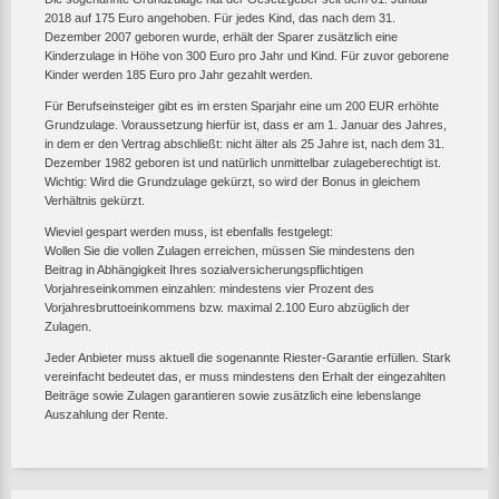
2018 auf 175 Euro angehoben. Für jedes Kind, das nach dem 31.
Dezember 2007 geboren wurde, erhält der Sparer zusätzlich eine
Kinderzulage in Höhe von 300 Euro pro Jahr und Kind. Für zuvor geborene
Kinder werden 185 Euro pro Jahr gezahlt werden.
Für Berufseinsteiger gibt es im ersten Sparjahr eine um 200 EUR erhöhte
Grundzulage. Voraussetzung hierfür ist, dass er am 1. Januar des Jahres,
in dem er den Vertrag abschließt: nicht älter als 25 Jahre ist, nach dem 31.
Dezember 1982 geboren ist und natürlich unmittelbar zulageberechtigt ist.
Wichtig: Wird die Grundzulage gekürzt, so wird der Bonus in gleichem
Verhältnis gekürzt.
Wieviel gespart werden muss, ist ebenfalls festgelegt:
Wollen Sie die vollen Zulagen erreichen, müssen Sie mindestens den
Beitrag in Abhängigkeit Ihres sozialversicherungspflichtigen
Vorjahreseinkommen einzahlen: mindestens vier Prozent des
Vorjahresbruttoeinkommens bzw. maximal 2.100 Euro abzüglich der
Zulagen.
Jeder Anbieter muss aktuell die sogenannte Riester-Garantie erfüllen. Stark
vereinfacht bedeutet das, er muss mindestens den Erhalt der eingezahlten
Beiträge sowie Zulagen garantieren sowie zusätzlich eine lebenslange
Auszahlung der Rente.